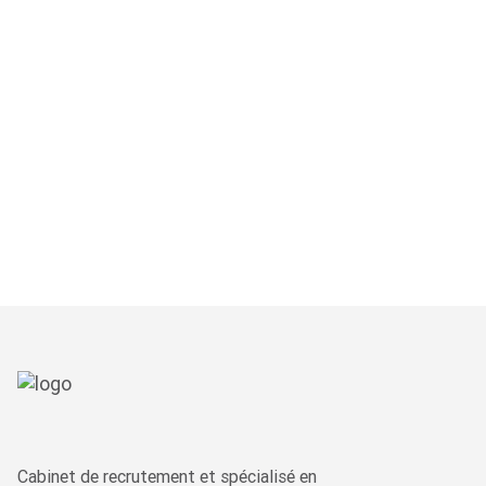
20 MAI 2026
Cabinet de chasse
de tête VS Cabinet
de recrutement
LIRE PLUS
Cabinet de recrutement et spécialisé en