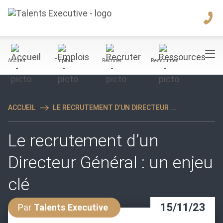
Accueil
Emplois
Recruter
Ressources
ACCUEIL
LE RECRUTEMENT D’UN DIRECTEUR ...
Le recrutement d’un
Directeur Général : un enjeu
clé
15/11/23
Par
Talents Executive