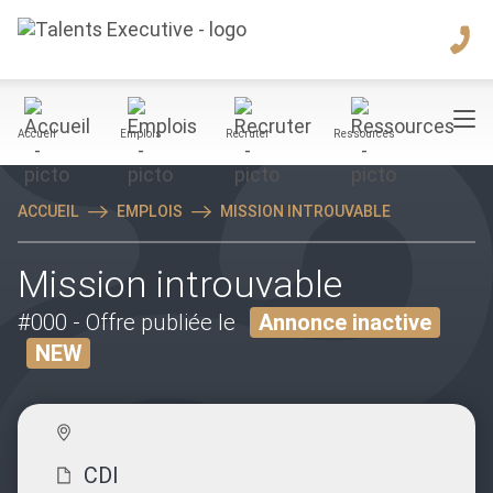
Accueil
Emplois
Recruter
Ressources
ACCUEIL
EMPLOIS
MISSION INTROUVABLE
Mission introuvable
#000
- Offre publiée le
Annonce inactive
NEW
CDI