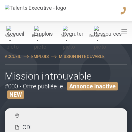
Accueil
Emplois
Recruter
Ressources
ACCUEIL
EMPLOIS
MISSION INTROUVABLE
Mission introuvable
#000
- Offre publiée le
Annonce inactive
NEW
CDI