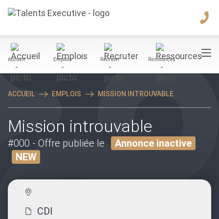
Accueil
Emplois
Recruter
Ressources
ACCUEIL
EMPLOIS
MISSION INTROUVABLE
Mission introuvable
#000
- Offre publiée le
Annonce inactive
NEW
CDI