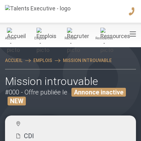
Accueil
Emplois
Recruter
Ressources
ACCUEIL
EMPLOIS
MISSION INTROUVABLE
Mission introuvable
#000
- Offre publiée le
Annonce inactive
NEW
CDI