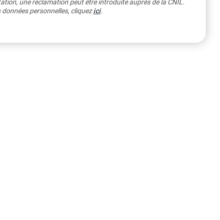
ation, une réclamation peut être introduite auprès de la CNIL.
os données personnelles, cliquez
ici
.