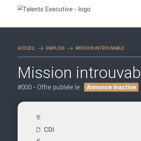
ACCUEIL
EMPLOIS
MISSION INTROUVABLE
Mission introuvab
#000
- Offre publiée le
Annonce inactive
CDI