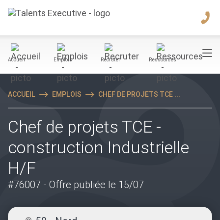
Accueil
Emplois
Recruter
Ressources
ACCUEIL
EMPLOIS
CHEF DE PROJETS TCE ...
Chef de projets TCE -
construction Industrielle
H/F
#76007
- Offre publiée le 15/07