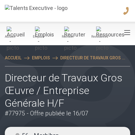
Accueil
Emplois
Recruter
Ressources
ACCUEIL
EMPLOIS
DIRECTEUR DE TRAVAUX GROS ...
Directeur de Travaux Gros
Œuvre / Entreprise
Générale H/F
#77975
- Offre publiée le 16/07