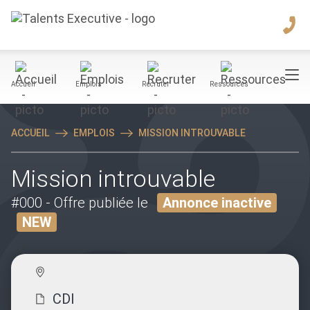
Accueil
Emplois
Recruter
Ressources
ACCUEIL
EMPLOIS
MISSION INTROUVABLE
Mission introuvable
#000
- Offre publiée le
Annonce inactive
NEW
CDI