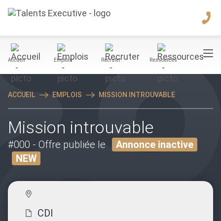
Accueil
Emplois
Recruter
Ressources
ACCUEIL
EMPLOIS
MISSION INTROUVABLE
Mission introuvable
#000
- Offre publiée le
Annonce inactive
NEW
CDI