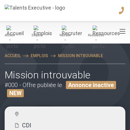
Accueil
Emplois
Recruter
Ressources
ACCUEIL
EMPLOIS
MISSION INTROUVABLE
Mission introuvable
#000
- Offre publiée le
Annonce inactive
NEW
CDI