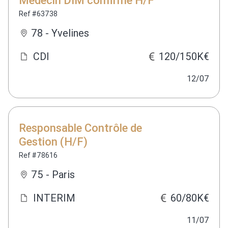
Médecin DIM confirmé H/F
Ref #63738
78 - Yvelines
CDI
120/150K€
12/07
Responsable Contrôle de
Gestion (H/F)
Ref #78616
75 - Paris
INTERIM
60/80K€
11/07