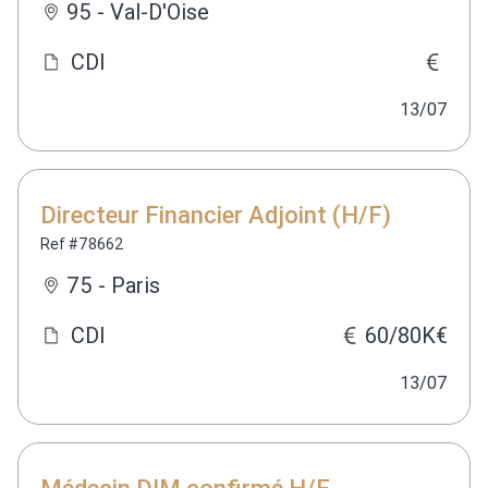
95 - Val-D'Oise
CDI
13/07
Directeur Financier Adjoint (H/F)
Ref #78662
75 - Paris
CDI
60/80K€
13/07