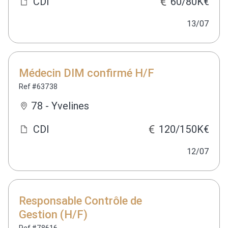
CDI
60/80K€
13/07
Médecin DIM confirmé H/F
Ref #63738
78 - Yvelines
CDI
120/150K€
12/07
Responsable Contrôle de
Gestion (H/F)